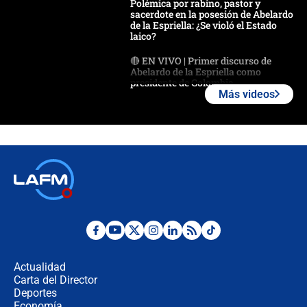
Polémica por rabino, pastor y
sacerdote en la posesión de Abelardo
de la Espriella: ¿Se violó el Estado
laico?
🔴 EN VIVO | Primer discurso de
Abelardo de la Espriella como
presidente de Colombia
Más videos
¿La posesión de Abelardo De la
Espriella en Cali inicia la
descentralización en Colombia? Esto
respondió el alcalde Eder
Así será la posesión de Abelardo de
la Espriella este 7 de agosto:
cronograma oficial y detalles clave
Desde dermatitis hasta infecciones:
los riesgos de usar cascos de motos
de aplicaciones de transporte
Actualidad
Carta del Director
¿Cómo comprar dólares desde el
Deportes
celular? Requisitos, pasos y
Economía