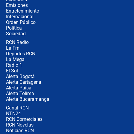
recomendaciones
Emisiones
Entretenimiento
Internacional
Las seis de las 6 con Juan Lozano |
Orden Público
jueves 6 de agosto de 2026
Política
Sociedad
RCN Radio
Posesión de Abelardo De La Espriella
La Fm
en Cali: ¿qué pasará con los
congresistas del Pacto Histórico que
Deportes RCN
no asistirán?
La Mega
Radio 1
El Sol
Alerta Bogotá
Alerta Cartagena
Alerta Paisa
Alerta Tolima
Alerta Bucaramanga
Canal RCN
NTN24
RCN Comerciales
RCN Novelas
Noticias RCN