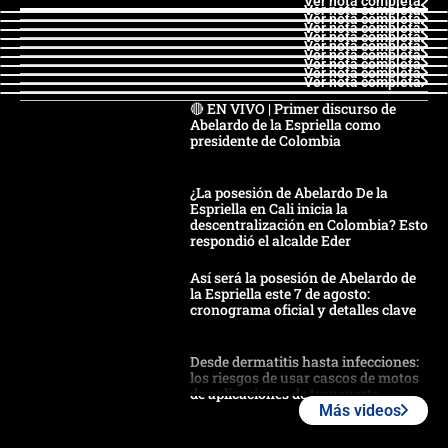
Ver nota completa
Ver nota completa
Ver nota completa
Ver nota completa
Ver nota completa
Ver nota completa
Ver nota completa
Ver nota completa
Ver nota completa
Ver nota completa
🔴 EN VIVO | Primer discurso de
Abelardo de la Espriella como
presidente de Colombia
¿La posesión de Abelardo De la
Espriella en Cali inicia la
descentralización en Colombia? Esto
respondió el alcalde Eder
Así será la posesión de Abelardo de
la Espriella este 7 de agosto:
cronograma oficial y detalles clave
Desde dermatitis hasta infecciones:
los riesgos de usar cascos de motos
de aplicaciones de transporte
Más videos
¿Cómo comprar dólares desde el