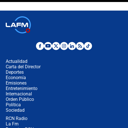
celular? Requisitos, pasos y
recomendaciones
Las seis de las 6 con Juan Lozano |
jueves 6 de agosto de 2026
Posesión de Abelardo De La Espriella
en Cali: ¿qué pasará con los
congresistas del Pacto Histórico que
Actualidad
no asistirán?
Carta del Director
Álvaro Uribe asistirá a la posesión y
Deportes
crece el pulso por la elección del
Economía
contralor
Emisiones
Entretenimiento
Internacional
🔴 EN VIVO | Noticiero La FM con
Orden Público
Juan Lozano - 6 de agosto de 2026
Política
Sociedad
RCN Radio
¿Por qué De la Espriella gobernará
La Fm
desde Barranquilla? Experto explica