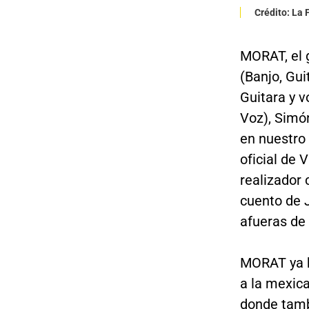
Crédito: La
MORAT, el 
(Banjo, Gui
Guitara y v
Voz), Simón
en nuestro 
oficial de 
realizador
cuento de J
afueras de
MORAT ya h
a la mexica
donde tamb