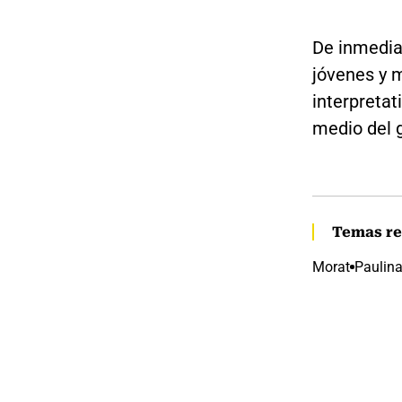
De inmediat
jóvenes y m
interpretat
medio del 
Temas re
Morat
Paulin