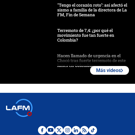
"Tengo el corazón roto": así afectó el
sismo a familia de la directora de La
FM, Fin de Semana
Terremoto de 7,4: ¿por qué el
movimiento fue tan fuerte en
Colombia?
Hacen llamado de urgencia en el
Chocó tras fuerte terremoto de este
lunes en Colombia
Más videos
Estas fueron las medidas que activó
la UNGRD tras el fuerte terremoto de
7,4 hoy en Colombia
Terremoto en Cali: colapsó edificio
de tres pisos y rescataron a una
niña entre los escombros
Fuerte temblor en Colombia hoy: