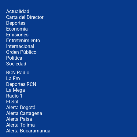
evacúan edificios y reportan daños
en Pereira, Armenia y Medellín
Actualidad
Carta del Director
Fuerte terremoto en Colombia se
Deportes
registró hoy 10 de agosto; sacudida
Economía
se sintió en varias ciudades
Emisiones
Entretenimiento
Internacional
🔴 EN VIVO | Noticiero La FM con
Orden Público
Juan Lozano - 10 de agosto de 2026
Política
Sociedad
RCN Radio
¿Por qué trasladaron desde Itagüí a
La Fm
jefes criminales ligados a la Paz
Total de Petro?: Las razones que
Deportes RCN
motivaron la decisión
La Mega
Radio 1
El Sol
Alerta Bogotá
Alerta Cartagena
Alerta Paisa
Alerta Tolima
Alerta Bucaramanga