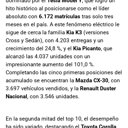
dominado por el
Tesla Model Y
, que logró un
hito histórico al posicionarse como el líder
absoluto con
6.172 matrículas
tras solo tres
meses en el país. A este fenómeno eléctrico le
sigue de cerca la familia
Kia K3
(versiones
Cross y Sedán), con 4.203 entregas y un
crecimiento del 24,8 %, y el
Kia Picanto
, que
alcanzó las 4.037 unidades con un
impresionante aumento del 101,0 %.
Completando las cinco primeras posiciones del
acumulado se encuentran la
Mazda CX-30
, con
3.697 vehículos vendidos, y la
Renault Duster
Nacional
, con 3.546 unidades.
En la segunda mitad del top 10, el desempeño
ha sido variado, destacando el
Toyota Corolla