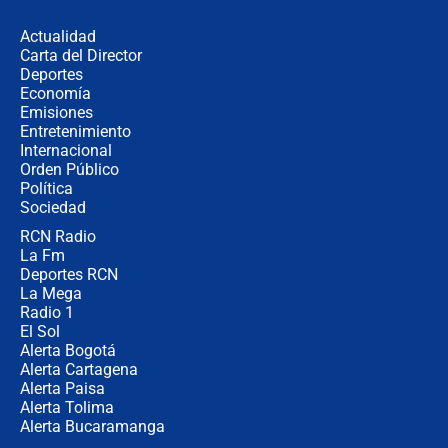
en Cali: ¿qué pasará con los
congresistas del Pacto Histórico que
Actualidad
no asistirán?
Carta del Director
Álvaro Uribe asistirá a la posesión y
Deportes
crece el pulso por la elección del
Economía
contralor
Emisiones
Entretenimiento
Internacional
🔴 EN VIVO | Noticiero La FM con
Orden Público
Juan Lozano - 6 de agosto de 2026
Política
Sociedad
RCN Radio
¿Por qué De la Espriella gobernará
La Fm
desde Barranquilla? Experto explica
la razón
Deportes RCN
La Mega
Radio 1
El Sol
Alerta Bogotá
Alerta Cartagena
Alerta Paisa
Alerta Tolima
Alerta Bucaramanga