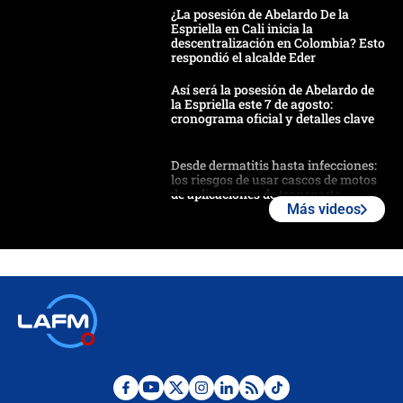
¿La posesión de Abelardo De la
Espriella en Cali inicia la
descentralización en Colombia? Esto
respondió el alcalde Eder
Así será la posesión de Abelardo de
la Espriella este 7 de agosto:
cronograma oficial y detalles clave
Desde dermatitis hasta infecciones:
los riesgos de usar cascos de motos
de aplicaciones de transporte
Más videos
¿Cómo comprar dólares desde el
celular? Requisitos, pasos y
recomendaciones
Las seis de las 6 con Juan Lozano |
jueves 6 de agosto de 2026
Posesión de Abelardo De La Espriella