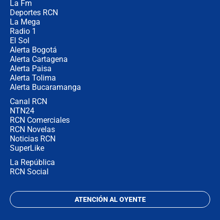
La Fm
en Cali: ¿qué pasará con los
congresistas del Pacto Histórico que
Deportes RCN
no asistirán?
La Mega
Radio 1
El Sol
Alerta Bogotá
Alerta Cartagena
Alerta Paisa
Alerta Tolima
Alerta Bucaramanga
Canal RCN
NTN24
RCN Comerciales
RCN Novelas
Noticias RCN
SuperLike
La República
RCN Social
ATENCIÓN AL OYENTE