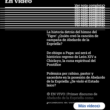
En video
Ver nota completa
Ver nota completa
Ver nota completa
Ver nota completa
Ver nota completa
Ver nota completa
Ver nota completa
Ver nota completa
Ver nota completa
Ver nota completa
La historia detrás del himno del
'Tigre': ¿Quién creó la canción de
campaña de Abelardo de la
Espriella?
De obispo a Papa: así será el
histórico regreso de León XIV a
Chiclayo, la cuna espiritual del
Pontífice
Polémica por rabino, pastor y
sacerdote en la posesión de Abelardo
de la Espriella: ¿Se violó el Estado
laico?
🔴 EN VIVO | Primer discurso de
Abelardo de la Espriella como
presidente de Colombia
Más videos