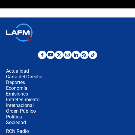
¿La posesión de Abelardo De la
Espriella en Cali inicia la
descentralización en Colombia? Esto
respondió el alcalde Eder
Así será la posesión de Abelardo de
la Espriella este 7 de agosto:
cronograma oficial y detalles clave
Desde dermatitis hasta infecciones:
los riesgos de usar cascos de motos
de aplicaciones de transporte
Actualidad
Carta del Director
¿Cómo comprar dólares desde el
Deportes
celular? Requisitos, pasos y
Economía
recomendaciones
Emisiones
Entretenimiento
Internacional
Las seis de las 6 con Juan Lozano |
Orden Público
jueves 6 de agosto de 2026
Política
Sociedad
RCN Radio
Posesión de Abelardo De La Espriella