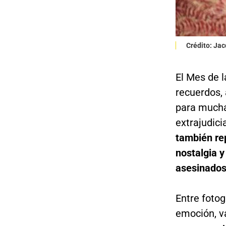
Crédito: Jac
El Mes de 
recuerdos, 
para mucha
extrajudici
también re
nostalgia y
asesinados
Entre fotog
emoción, v