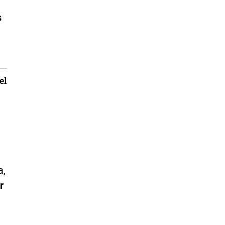
s
el
a,
r