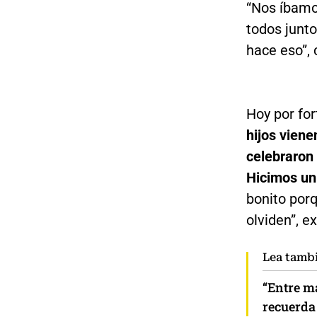
“Nos íbamo
todos junto
hace eso”, 
Hoy por for
hijos vien
celebraron
Hicimos un 
bonito por
olviden”, e
Lea tamb
“Entre m
recuerda 