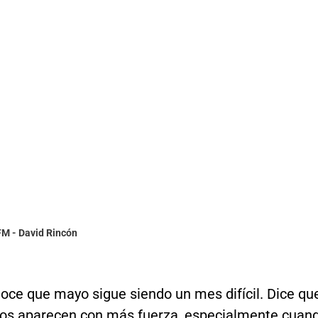
FM - David Rincón
oce que mayo sigue siendo un mes difícil. Dice qu
dos aparecen con más fuerza, especialmente cuan