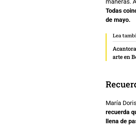
maneras. Al
Todas coin
de mayo.
Lea tamb
Acantora
arte en 
Recuer
María Dori
recuerda qu
llena de pa