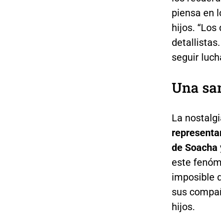
piensa en l
hijos. “Los
detallistas
seguir luch
Una san
La nostalg
representa
de Soacha 
este fenóm
imposible 
sus compañ
hijos.