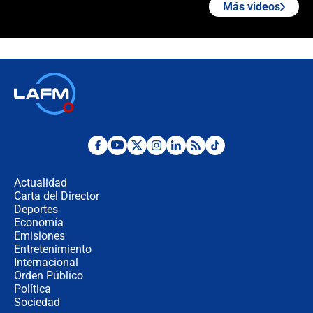
Más videos
Las seis de las 6 con Juan Lozano |
jueves 6 de agosto de 2026
Posesión de Abelardo De La Espriella
en Cali: ¿qué pasará con los
congresistas del Pacto Histórico que
no asistirán?
Álvaro Uribe asistirá a la posesión y
crece el pulso por la elección del
contralor
Actualidad
Carta del Director
🔴 EN VIVO | Noticiero La FM con
Deportes
Juan Lozano - 6 de agosto de 2026
Economía
Emisiones
Entretenimiento
Internacional
¿Por qué De la Espriella gobernará
Orden Público
desde Barranquilla? Experto explica
Política
la razón
Sociedad