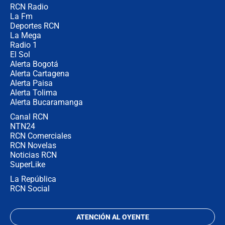
RCN Radio
Estratega de Abelardo de la Espriella
La Fm
revela cómo venció a la “casta
política” en campaña: “Estaba
Deportes RCN
completamente seguro”
La Mega
Radio 1
El Sol
Alerta Bogotá
Alerta Cartagena
Alerta Paisa
Alerta Tolima
Alerta Bucaramanga
Canal RCN
NTN24
RCN Comerciales
RCN Novelas
Noticias RCN
SuperLike
La República
RCN Social
ATENCIÓN AL OYENTE