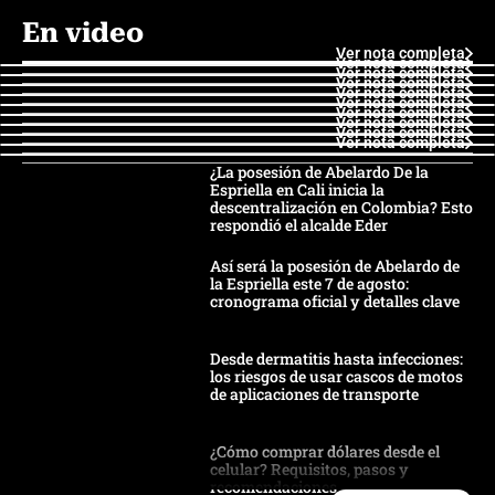
En video
Ver nota completa
Ver nota completa
Ver nota completa
Ver nota completa
Ver nota completa
Ver nota completa
Ver nota completa
Ver nota completa
Ver nota completa
Ver nota completa
¿La posesión de Abelardo De la
Espriella en Cali inicia la
descentralización en Colombia? Esto
respondió el alcalde Eder
Así será la posesión de Abelardo de
la Espriella este 7 de agosto:
cronograma oficial y detalles clave
Desde dermatitis hasta infecciones:
los riesgos de usar cascos de motos
de aplicaciones de transporte
¿Cómo comprar dólares desde el
celular? Requisitos, pasos y
recomendaciones