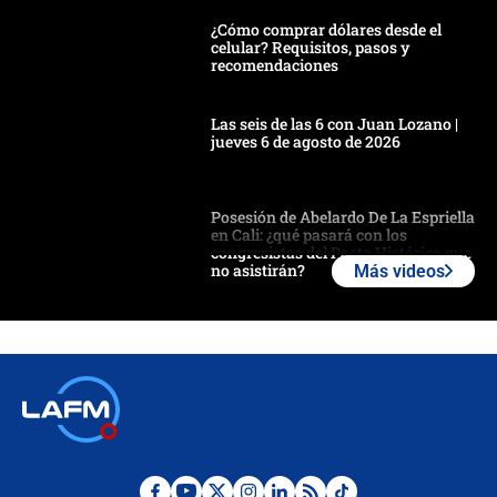
¿Cómo comprar dólares desde el
celular? Requisitos, pasos y
recomendaciones
Las seis de las 6 con Juan Lozano |
jueves 6 de agosto de 2026
Posesión de Abelardo De La Espriella
en Cali: ¿qué pasará con los
congresistas del Pacto Histórico que
no asistirán?
Más videos
Álvaro Uribe asistirá a la posesión y
crece el pulso por la elección del
contralor
🔴 EN VIVO | Noticiero La FM con
Juan Lozano - 6 de agosto de 2026