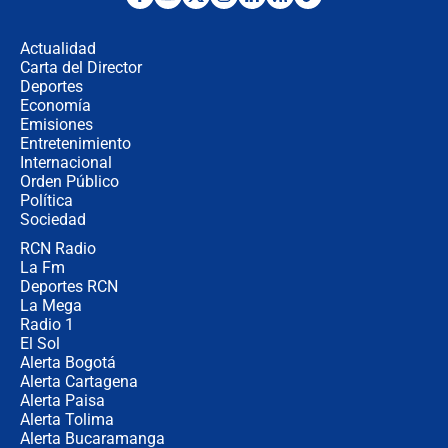
¿Por qué De la Espriella gobernará
desde Barranquilla? Experto explica
la razón
Actualidad
Carta del Director
Estratega de Abelardo de la Espriella
Deportes
revela cómo venció a la “casta
Economía
política” en campaña: “Estaba
Emisiones
completamente seguro”
Entretenimiento
Internacional
Alias ‘Calarcá’ habría pagado $60
Orden Público
millones al mes a un supuesto
Política
coronel para filtrar información del
Ejército
Sociedad
RCN Radio
Las razones para escoger al nuevo
La Fm
director de la Policía
Deportes RCN
La Mega
Radio 1
El Sol
Alerta Bogotá
Alerta Cartagena
Alerta Paisa
Alerta Tolima
Alerta Bucaramanga