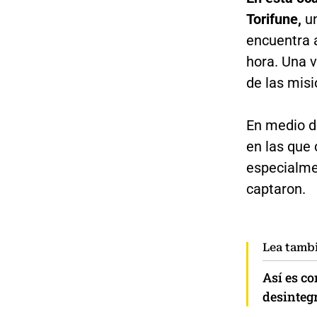
Torifune,
un
encuentra 
hora. Una v
de las mis
En medio de
en las que 
especialme
captaron.
Lea tamb
Así es co
desintegr