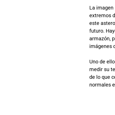
La imagen 
extremos d
este astero
futuro. Ha
armazón, po
imágenes d
Uno de ello
medir su t
de lo que 
normales en