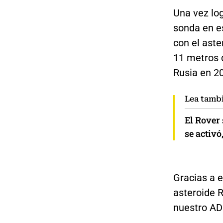
Una vez log
sonda en e
con el aste
11 metros d
Rusia en 2
Lea tamb
El Rover
se activó
Gracias a e
asteroide 
nuestro AD