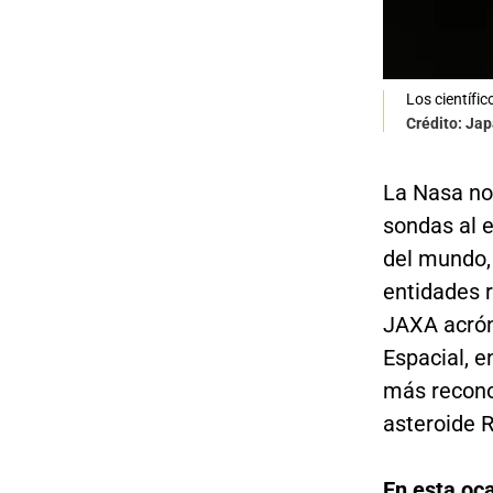
Los científi
Crédito: Ja
La Nasa no
sondas al e
del mundo, 
entidades r
JAXA acrón
Espacial, e
más reconoc
asteroide 
En esta oca