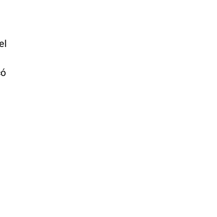
el
có