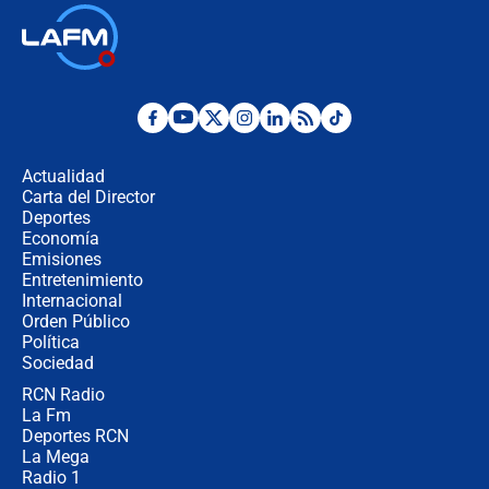
Las seis de las 6 con Juan Lozano |
jueves 6 de agosto de 2026
Posesión de Abelardo De La Espriella
en Cali: ¿qué pasará con los
congresistas del Pacto Histórico que
Actualidad
no asistirán?
Carta del Director
Álvaro Uribe asistirá a la posesión y
Deportes
crece el pulso por la elección del
Economía
contralor
Emisiones
Entretenimiento
Internacional
🔴 EN VIVO | Noticiero La FM con
Orden Público
Juan Lozano - 6 de agosto de 2026
Política
Sociedad
RCN Radio
¿Por qué De la Espriella gobernará
La Fm
desde Barranquilla? Experto explica
la razón
Deportes RCN
La Mega
Radio 1