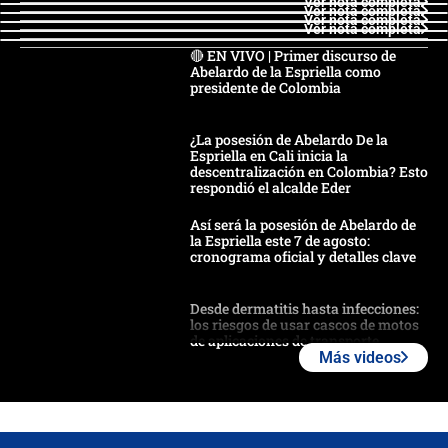
Ver nota completa
Ver nota completa
Ver nota completa
Ver nota completa
🔴 EN VIVO | Primer discurso de
Abelardo de la Espriella como
presidente de Colombia
¿La posesión de Abelardo De la
Espriella en Cali inicia la
descentralización en Colombia? Esto
respondió el alcalde Eder
Así será la posesión de Abelardo de
la Espriella este 7 de agosto:
cronograma oficial y detalles clave
Desde dermatitis hasta infecciones:
los riesgos de usar cascos de motos
de aplicaciones de transporte
Más videos
¿Cómo comprar dólares desde el
celular? Requisitos, pasos y
recomendaciones