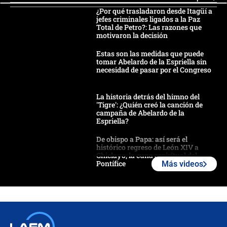
¿Por qué trasladaron desde Itagüí a
jefes criminales ligados a la Paz
Total de Petro?: Las razones que
motivaron la decisión
Estas son las medidas que puede
tomar Abelardo de la Espriella sin
necesidad de pasar por el Congreso
La historia detrás del himno del
'Tigre': ¿Quién creó la canción de
campaña de Abelardo de la
Espriella?
De obispo a Papa: así será el
histórico regreso de León XIV a
Chiclayo, la cuna espiritual del
Pontífice
Más videos
Polémica por rabino, pastor y
sacerdote en la posesión de Abelardo
de la Espriella: ¿Se violó el Estado
laico?
🔴 EN VIVO | Primer discurso de