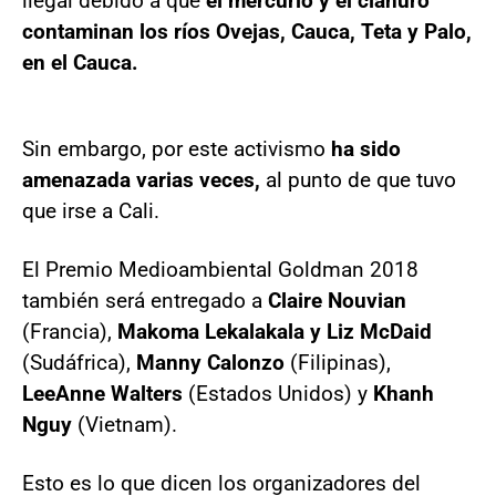
ilegal debido a que
el mercurio y el cianuro
contaminan los ríos Ovejas, Cauca, Teta y Palo,
en el Cauca.
Sin embargo, por este activismo
ha sido
amenazada varias veces,
al punto de que tuvo
que irse a Cali.
El Premio Medioambiental Goldman 2018
también será entregado a
Claire Nouvian
(Francia),
Makoma Lekalakala y Liz McDaid
(Sudáfrica),
Manny Calonzo
(Filipinas),
LeeAnne Walters
(Estados Unidos) y
Khanh
Nguy
(Vietnam).
Esto es lo que dicen los organizadores del