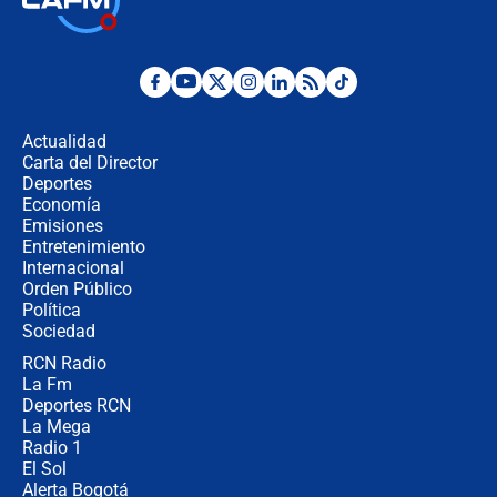
Abelardo de la Espriella como
presidente de Colombia
¿La posesión de Abelardo De la
Espriella en Cali inicia la
descentralización en Colombia? Esto
Actualidad
respondió el alcalde Eder
Carta del Director
Así será la posesión de Abelardo de
Deportes
la Espriella este 7 de agosto:
Economía
cronograma oficial y detalles clave
Emisiones
Entretenimiento
Internacional
Desde dermatitis hasta infecciones:
Orden Público
los riesgos de usar cascos de motos
Política
de aplicaciones de transporte
Sociedad
RCN Radio
¿Cómo comprar dólares desde el
La Fm
celular? Requisitos, pasos y
recomendaciones
Deportes RCN
La Mega
Radio 1
El Sol
Alerta Bogotá