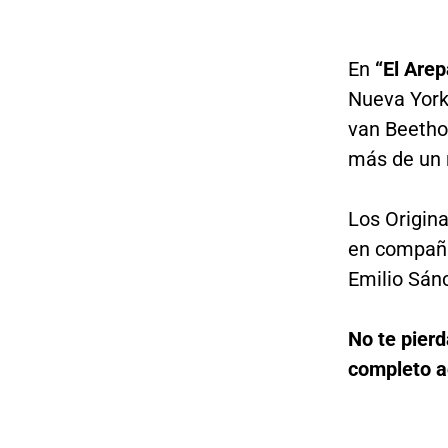
En
“El Arep
Nueva York 
van Beethov
más de un
Los Origina
en compañí
Emilio Sán
No te pier
completo a