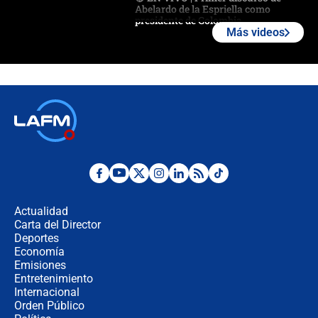
Abelardo de la Espriella como
presidente de Colombia
Más videos
¿La posesión de Abelardo De la
Espriella en Cali inicia la
descentralización en Colombia? Esto
respondió el alcalde Eder
Así será la posesión de Abelardo de
la Espriella este 7 de agosto:
cronograma oficial y detalles clave
Desde dermatitis hasta infecciones:
los riesgos de usar cascos de motos
de aplicaciones de transporte
Actualidad
Carta del Director
¿Cómo comprar dólares desde el
Deportes
celular? Requisitos, pasos y
Economía
recomendaciones
Emisiones
Entretenimiento
Internacional
Las seis de las 6 con Juan Lozano |
Orden Público
jueves 6 de agosto de 2026