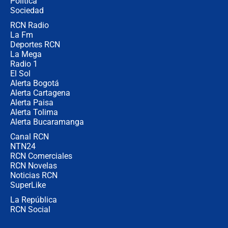
Política
Sociedad
RCN Radio
Posesión de Abelardo De La Espriella
La Fm
en Cali: ¿qué pasará con los
congresistas del Pacto Histórico que
Deportes RCN
no asistirán?
La Mega
Radio 1
El Sol
Alerta Bogotá
Alerta Cartagena
Alerta Paisa
Alerta Tolima
Alerta Bucaramanga
Canal RCN
NTN24
RCN Comerciales
RCN Novelas
Noticias RCN
SuperLike
La República
RCN Social