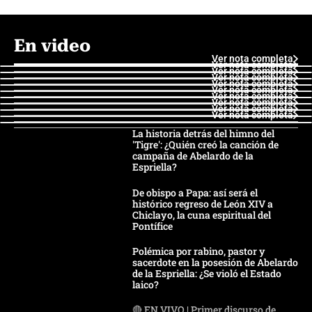
En video
Ver nota completa
Ver nota completa
Ver nota completa
Ver nota completa
Ver nota completa
Ver nota completa
Ver nota completa
Ver nota completa
Ver nota completa
Ver nota completa
La historia detrás del himno del
'Tigre': ¿Quién creó la canción de
campaña de Abelardo de la
Espriella?
De obispo a Papa: así será el
histórico regreso de León XIV a
Chiclayo, la cuna espiritual del
Pontífice
Polémica por rabino, pastor y
sacerdote en la posesión de Abelardo
de la Espriella: ¿Se violó el Estado
laico?
🔴 EN VIVO | Primer discurso de