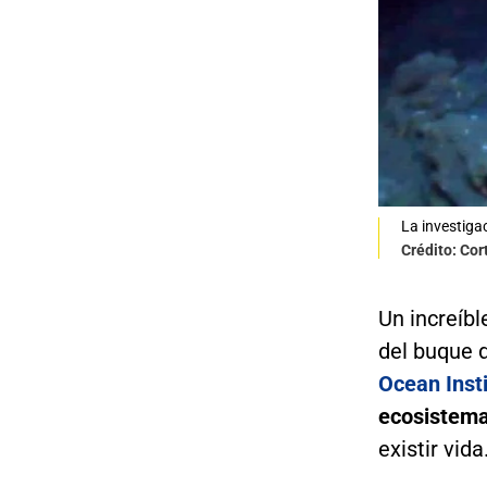
La investigac
Crédito: Cor
Un increíbl
del buque d
Ocean Inst
ecosistem
existir vida