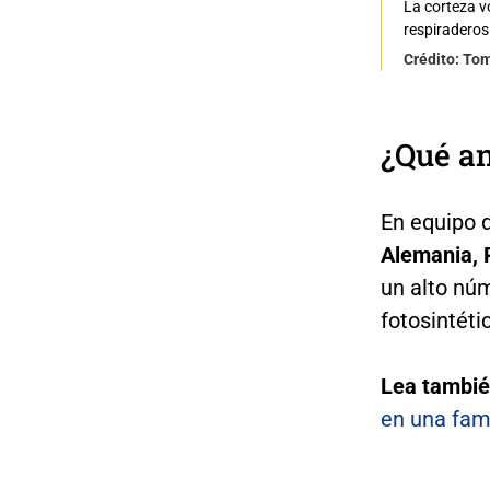
La corteza vo
respiraderos
Crédito: To
¿Qué a
En equipo 
Alemania, P
un alto nú
fotosintéti
Lea tambi
en una fam