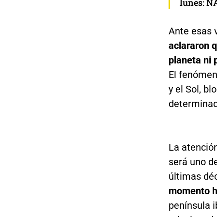
lunes: N
Ante esas 
aclararon q
planeta ni
El fenómeno
y el Sol, b
determinad
La atenció
será uno de
últimas dé
momento his
península i