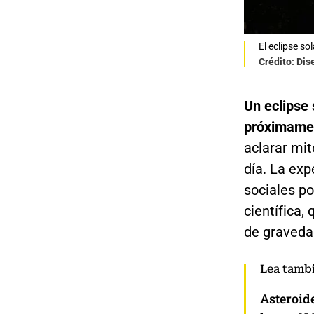
El eclipse s
Crédito: Dis
Un eclipse 
próximame
aclarar mit
día. La ex
sociales po
científica,
de gravedad
Lea tamb
Asteroide