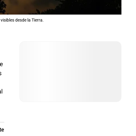
sibles desde la Tierra.
se
s
al
te