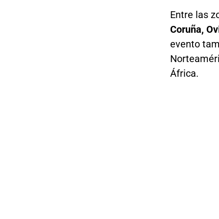
Entre las z
Coruña, Ov
evento tamb
Norteaméri
África.