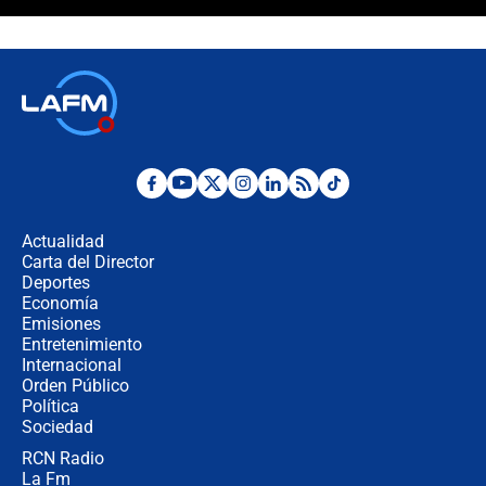
¿La posesión de Abelardo De la
Espriella en Cali inicia la
descentralización en Colombia? Esto
respondió el alcalde Eder
Así será la posesión de Abelardo de
la Espriella este 7 de agosto:
cronograma oficial y detalles clave
Desde dermatitis hasta infecciones:
los riesgos de usar cascos de motos
de aplicaciones de transporte
Actualidad
Carta del Director
¿Cómo comprar dólares desde el
Deportes
celular? Requisitos, pasos y
Economía
recomendaciones
Emisiones
Entretenimiento
Internacional
Las seis de las 6 con Juan Lozano |
Orden Público
jueves 6 de agosto de 2026
Política
Sociedad
RCN Radio
Posesión de Abelardo De La Espriella
La Fm
en Cali: ¿qué pasará con los