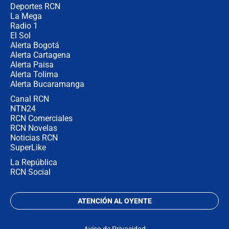
congresistas del Pacto Histórico que
Deportes RCN
no asistirán?
La Mega
Radio 1
El Sol
Alerta Bogotá
Alerta Cartagena
Alerta Paisa
Alerta Tolima
Alerta Bucaramanga
Canal RCN
NTN24
RCN Comerciales
RCN Novelas
Noticias RCN
SuperLike
La República
RCN Social
ATENCIÓN AL OYENTE