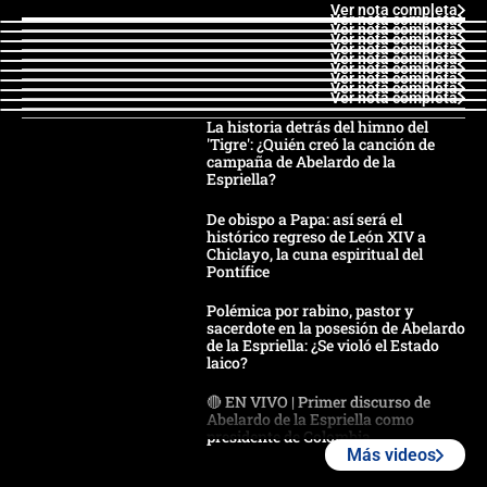
Ver nota completa
Ver nota completa
Ver nota completa
Ver nota completa
Ver nota completa
Ver nota completa
Ver nota completa
Ver nota completa
Ver nota completa
Ver nota completa
La historia detrás del himno del
'Tigre': ¿Quién creó la canción de
campaña de Abelardo de la
Espriella?
De obispo a Papa: así será el
histórico regreso de León XIV a
Chiclayo, la cuna espiritual del
Pontífice
Polémica por rabino, pastor y
sacerdote en la posesión de Abelardo
de la Espriella: ¿Se violó el Estado
laico?
🔴 EN VIVO | Primer discurso de
Abelardo de la Espriella como
presidente de Colombia
Más videos