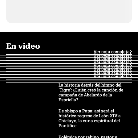
En video
Ver nota completa
Ver nota completa
Ver nota completa
Ver nota completa
Ver nota completa
Ver nota completa
Ver nota completa
Ver nota completa
Ver nota completa
Ver nota completa
La historia detrás del himno del
'Tigre': ¿Quién creó la canción de
campaña de Abelardo de la
Espriella?
De obispo a Papa: así será el
histórico regreso de León XIV a
Chiclayo, la cuna espiritual del
Pontífice
Polémica por rabino, pastor y