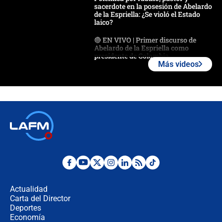
sacerdote en la posesión de Abelardo
de la Espriella: ¿Se violó el Estado
laico?
🔴 EN VIVO | Primer discurso de
Abelardo de la Espriella como
presidente de Colombia
Más videos
¿La posesión de Abelardo De la
Espriella en Cali inicia la
descentralización en Colombia? Esto
respondió el alcalde Eder
Así será la posesión de Abelardo de
la Espriella este 7 de agosto:
cronograma oficial y detalles clave
Desde dermatitis hasta infecciones:
los riesgos de usar cascos de motos
de aplicaciones de transporte
Actualidad
Carta del Director
¿Cómo comprar dólares desde el
Deportes
celular? Requisitos, pasos y
Economía