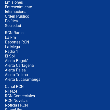
recomendaciones
Emisiones
Entretenimiento
Internacional
Las seis de las 6 con Juan Lozano |
Orden Público
jueves 6 de agosto de 2026
Política
Sociedad
RCN Radio
Posesión de Abelardo De La Espriella
La Fm
en Cali: ¿qué pasará con los
congresistas del Pacto Histórico que
Deportes RCN
no asistirán?
La Mega
Radio 1
El Sol
Alerta Bogotá
Alerta Cartagena
Alerta Paisa
Alerta Tolima
Alerta Bucaramanga
Canal RCN
NTN24
RCN Comerciales
RCN Novelas
Noticias RCN
SuperLike