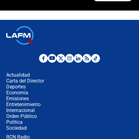
"Prohibir es la salida fácil": ¿Qué
futuro les espera a las cabalgatas en
Colombia?
Ministro de Defensa no descarta el
uso de la UNDMO ante posibles
disturbios durante la posesión
"No hubo fraude ni posibilidad de
fraude": Auditoría respondió a
señalamientos de Petro sobre
Actualidad
elección de Abelardo de La Espriella
Carta del Director
Tras su posesión, presidente De la
Deportes
Espriella empieza gira por regiones
Economía
donde perdió
Emisiones
Entretenimiento
Internacional
Las seis de las 6 con Juan Lozano |
Orden Público
miércoles 5 de agosto de 2026
Política
Sociedad
RCN Radio
🔴 EN VIVO | Noticiero La FM con