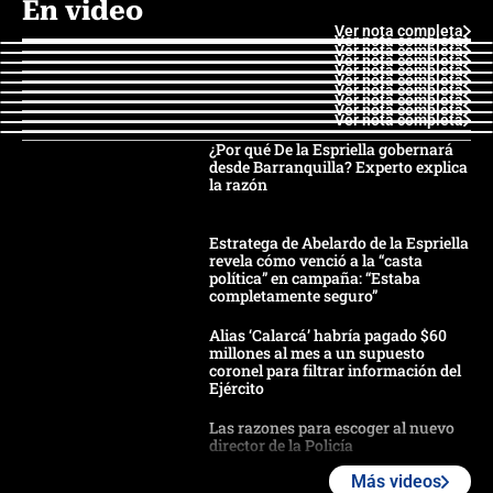
En video
Ver nota completa
Ver nota completa
Ver nota completa
Ver nota completa
Ver nota completa
Ver nota completa
Ver nota completa
Ver nota completa
Ver nota completa
Ver nota completa
¿Por qué De la Espriella gobernará
desde Barranquilla? Experto explica
la razón
Estratega de Abelardo de la Espriella
revela cómo venció a la “casta
política” en campaña: “Estaba
completamente seguro”
Alias ‘Calarcá’ habría pagado $60
millones al mes a un supuesto
coronel para filtrar información del
Ejército
Las razones para escoger al nuevo
director de la Policía
Más videos