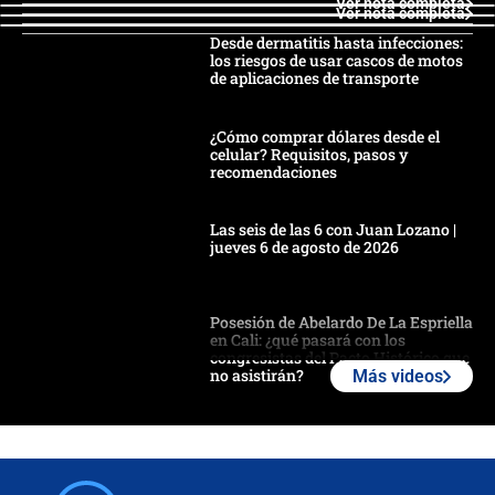
Ver nota completa
Ver nota completa
Desde dermatitis hasta infecciones:
los riesgos de usar cascos de motos
de aplicaciones de transporte
¿Cómo comprar dólares desde el
celular? Requisitos, pasos y
recomendaciones
Las seis de las 6 con Juan Lozano |
jueves 6 de agosto de 2026
Posesión de Abelardo De La Espriella
en Cali: ¿qué pasará con los
congresistas del Pacto Histórico que
no asistirán?
Más videos
Álvaro Uribe asistirá a la posesión y
crece el pulso por la elección del
contralor