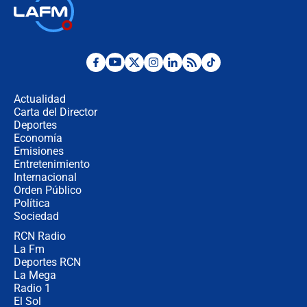
🔴 EN VIVO | Noticiero La FM con
Juan Lozano - 6 de agosto de 2026
¿Por qué De la Espriella gobernará
desde Barranquilla? Experto explica
la razón
Actualidad
Carta del Director
Estratega de Abelardo de la Espriella
Deportes
revela cómo venció a la “casta
Economía
política” en campaña: “Estaba
Emisiones
completamente seguro”
Entretenimiento
Internacional
Alias ‘Calarcá’ habría pagado $60
Orden Público
millones al mes a un supuesto
Política
coronel para filtrar información del
Ejército
Sociedad
RCN Radio
Las razones para escoger al nuevo
La Fm
director de la Policía
Deportes RCN
La Mega
Radio 1
El Sol