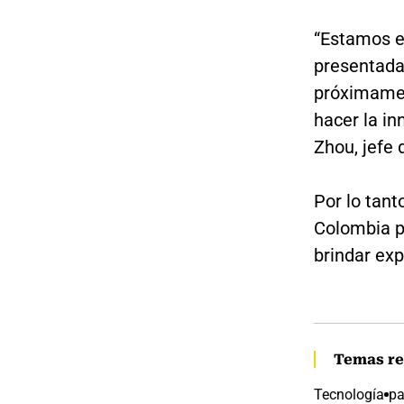
“Estamos e
presentada
próximamen
hacer la i
Zhou, jefe 
Por lo tant
Colombia p
brindar exp
Temas re
Tecnología
pa