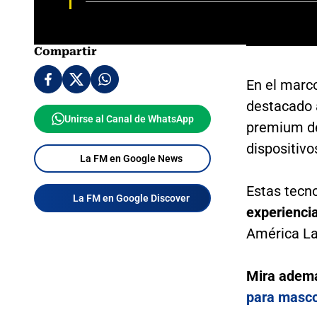
Compartir
En el marc
destacado 
Unirse al Canal de WhatsApp
premium de
dispositivo
La FM en Google News
Estas tecn
La FM en Google Discover
experiencia
América La
Mira adem
para masco