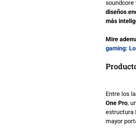
soundcore t
diseños en
más inteli
Mire adem
gaming: Lo
Producto
Entre los 
One Pro
, u
estructura
mayor porta