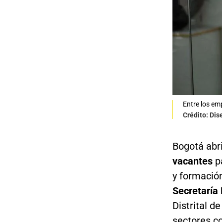
Entre los em
Crédito: Di
Bogotá abr
vacantes
pa
y formación
Secretaría 
Distrital 
sectores c