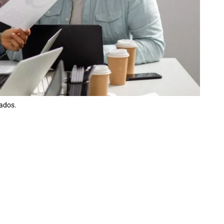
zados.
a