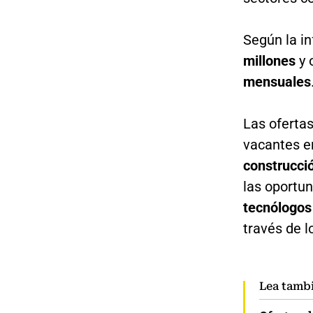
Según la in
millones
y 
mensuales
Las ofertas
vacantes e
construcció
las oportu
tecnólogos
través de l
Lea tamb