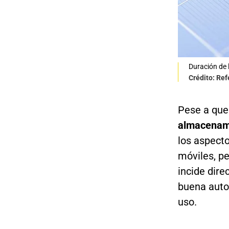
Duración de 
Crédito: Re
Pese a que
almacenami
los aspecto
móviles, p
incide dire
buena auto
uso.