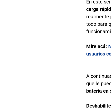
En este sen
carga rápi
realmente 
todo para q
funcionami
Mire acá:
N
usuarios c
A continua
que le pue
batería en
Deshabilite