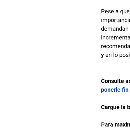
Pese a que
importancia
demandan u
incrementan
recomenda
y
en lo posi
Consulte 
ponerle fin
Cargue la 
Para
maxim