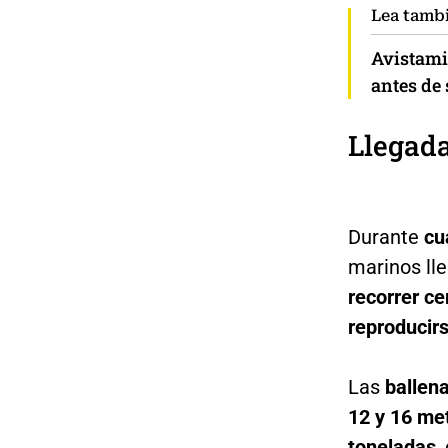
Lea tamb
Avistami
antes de 
Llegada
Durante
cu
marinos ll
recorrer ce
reproducirs
Las
ballena
12 y 16 met
toneladas
,