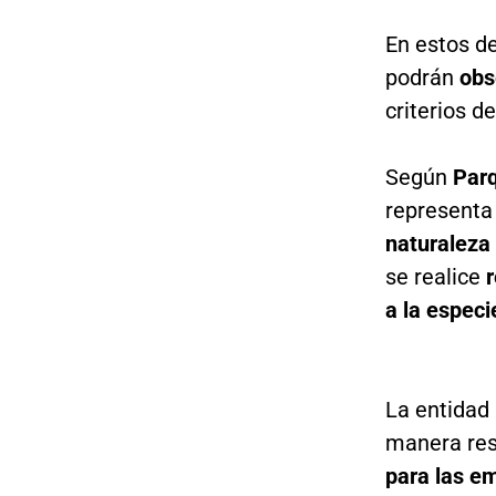
En estos d
podrán
obs
criterios d
Según
Par
representa
naturaleza 
se realice
a la especi
La entidad 
manera re
para las e