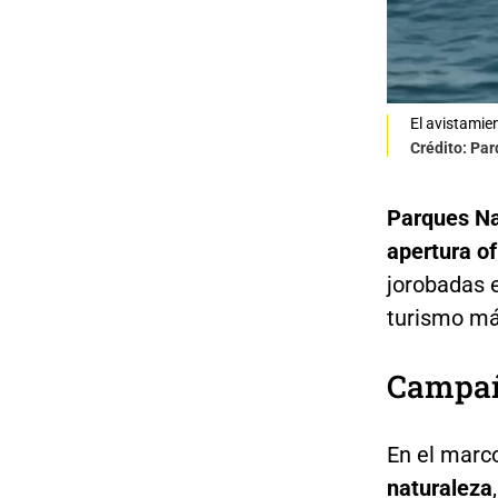
El avistamie
Crédito: Pa
Parques Na
apertura of
jorobadas 
turismo má
Campañ
En el marc
naturaleza