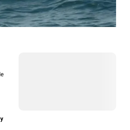
de
 y