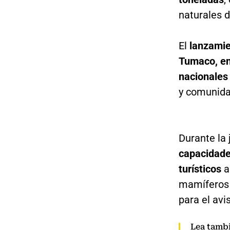
naturales d
El
lanzami
Tumaco, en
nacionales 
y comunida
Durante la 
capacidades
turísticos
a
mamíferos 
para el av
Lea tamb