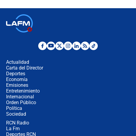
celular? Requisitos, pasos y
recomendaciones
Las seis de las 6 con Juan Lozano |
jueves 6 de agosto de 2026
Posesión de Abelardo De La Espriella
en Cali: ¿qué pasará con los
congresistas del Pacto Histórico que
Actualidad
no asistirán?
Carta del Director
Álvaro Uribe asistirá a la posesión y
Deportes
crece el pulso por la elección del
Economía
contralor
Emisiones
Entretenimiento
Internacional
🔴 EN VIVO | Noticiero La FM con
Orden Público
Juan Lozano - 6 de agosto de 2026
Política
Sociedad
RCN Radio
¿Por qué De la Espriella gobernará
La Fm
desde Barranquilla? Experto explica
la razón
Deportes RCN