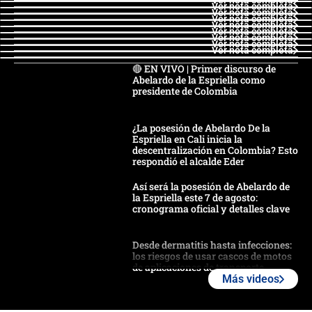
Ver nota completa
Ver nota completa
Ver nota completa
Ver nota completa
Ver nota completa
Ver nota completa
Ver nota completa
Ver nota completa
Ver nota completa
🔴 EN VIVO | Primer discurso de
Abelardo de la Espriella como
presidente de Colombia
¿La posesión de Abelardo De la
Espriella en Cali inicia la
descentralización en Colombia? Esto
respondió el alcalde Eder
Así será la posesión de Abelardo de
la Espriella este 7 de agosto:
cronograma oficial y detalles clave
Desde dermatitis hasta infecciones:
los riesgos de usar cascos de motos
de aplicaciones de transporte
Más videos
¿Cómo comprar dólares desde el