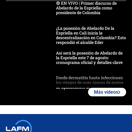
🔴 EN VIVO | Primer discurso de
Abelardo de la Espriella como
presidente de Colombia
¿La posesión de Abelardo De la
Espriella en Cali inicia la
descentralización en Colombia? Esto
respondió el alcalde Eder
Así será la posesión de Abelardo de
la Espriella este 7 de agosto:
cronograma oficial y detalles clave
Desde dermatitis hasta infecciones:
los riesgos de usar cascos de motos
de aplicaciones de transporte
Más videos
¿Cómo comprar dólares desde el
celular? Requisitos, pasos y
recomendaciones
Las seis de las 6 con Juan Lozano |