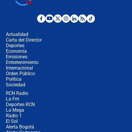
jueves 6 de agosto de 2026
Posesión de Abelardo De La Espriella
en Cali: ¿qué pasará con los
congresistas del Pacto Histórico que
Actualidad
no asistirán?
Carta del Director
Álvaro Uribe asistirá a la posesión y
Deportes
crece el pulso por la elección del
Economía
contralor
Emisiones
Entretenimiento
Internacional
🔴 EN VIVO | Noticiero La FM con
Orden Público
Juan Lozano - 6 de agosto de 2026
Política
Sociedad
RCN Radio
¿Por qué De la Espriella gobernará
La Fm
desde Barranquilla? Experto explica
la razón
Deportes RCN
La Mega
Radio 1
El Sol
Alerta Bogotá