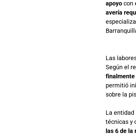
apoyo
con 
avería requ
especializ
Barranquill
Las labore
Según el re
finalmente
permitió in
sobre la pis
La entidad 
técnicas y
las 6 de l