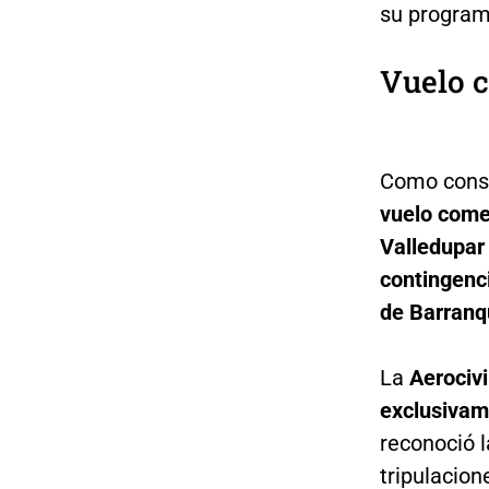
su program
Vuelo c
Como conse
vuelo comer
Valledupar 
contingenc
de Barranqu
La
Aerocivi
exclusivam
reconoció 
tripulacion