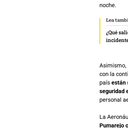
noche.
Lea tamb
¿Qué sali
incident
Asimismo, l
con la con
país
están 
seguridad 
personal a
La Aeronáu
Pumarejo o