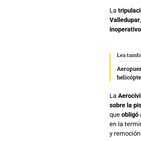
La
tripulac
Valledupar
inoperativo
Lea tamb
Aeropuer
helicópte
La
Aerocivi
sobre la pi
que
obligó
en la termi
y remoción