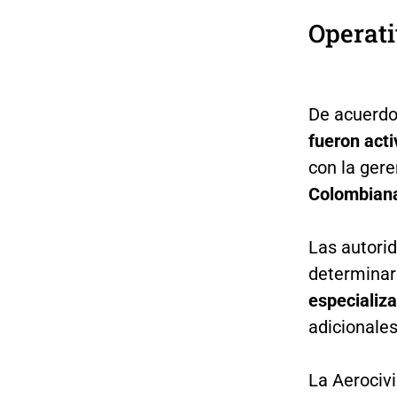
Operati
De acuerdo
fueron act
con la gere
Colombiana
Las autori
determina
especializ
adicionales
La Aerocivi