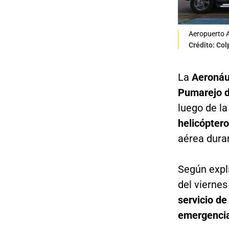
Aeropuerto A
Crédito: Co
La
Aeronáu
Pumarejo d
luego de l
helicóptero
aérea duran
Según expli
del vierne
servicio d
emergencia