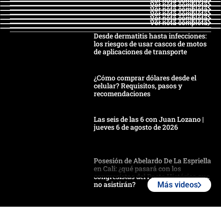
Ver nota completa
Ver nota completa
Ver nota completa
Ver nota completa
Ver nota completa
Ver nota completa
Desde dermatitis hasta infecciones:
los riesgos de usar cascos de motos
de aplicaciones de transporte
¿Cómo comprar dólares desde el
celular? Requisitos, pasos y
recomendaciones
Las seis de las 6 con Juan Lozano |
jueves 6 de agosto de 2026
Posesión de Abelardo De La Espriella
en Cali: ¿qué pasará con los
congresistas del Pacto Histórico que
no asistirán?
Más videos
Álvaro Uribe asistirá a la posesión y
crece el pulso por la elección del
contralor