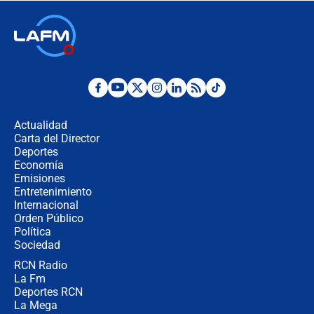
🔴 EN VIVO | Noticiero La FM con
Juan Lozano - 6 de agosto de 2026
¿Por qué De la Espriella gobernará
desde Barranquilla? Experto explica
la razón
Actualidad
Carta del Director
Estratega de Abelardo de la Espriella
Deportes
revela cómo venció a la “casta
Economía
política” en campaña: “Estaba
Emisiones
completamente seguro”
Entretenimiento
Internacional
Alias ‘Calarcá’ habría pagado $60
Orden Público
millones al mes a un supuesto
Política
coronel para filtrar información del
Ejército
Sociedad
RCN Radio
Las razones para escoger al nuevo
La Fm
director de la Policía
Deportes RCN
La Mega