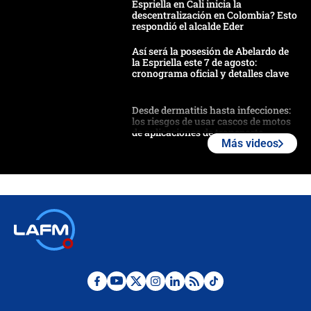
Espriella en Cali inicia la
descentralización en Colombia? Esto
respondió el alcalde Eder
Así será la posesión de Abelardo de
la Espriella este 7 de agosto:
cronograma oficial y detalles clave
Desde dermatitis hasta infecciones:
los riesgos de usar cascos de motos
de aplicaciones de transporte
Más videos
¿Cómo comprar dólares desde el
celular? Requisitos, pasos y
recomendaciones
Las seis de las 6 con Juan Lozano |
jueves 6 de agosto de 2026
Posesión de Abelardo De La Espriella
en Cali: ¿qué pasará con los
congresistas del Pacto Histórico que