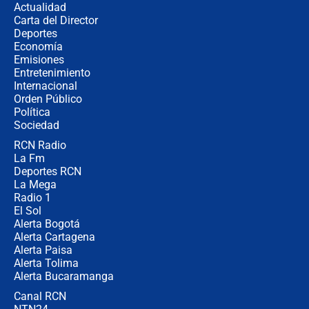
Actualidad
no asistirán?
Carta del Director
Álvaro Uribe asistirá a la posesión y
Deportes
crece el pulso por la elección del
Economía
contralor
Emisiones
Entretenimiento
Internacional
🔴 EN VIVO | Noticiero La FM con
Orden Público
Juan Lozano - 6 de agosto de 2026
Política
Sociedad
RCN Radio
¿Por qué De la Espriella gobernará
La Fm
desde Barranquilla? Experto explica
la razón
Deportes RCN
La Mega
Radio 1
El Sol
Alerta Bogotá
Alerta Cartagena
Alerta Paisa
Alerta Tolima
Alerta Bucaramanga
Canal RCN