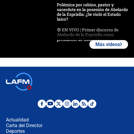
Polémica por rabino, pastor y
sacerdote en la posesión de Abelardo
de la Espriella: ¿Se violó el Estado
laico?
🔴 EN VIVO | Primer discurso de
Abelardo de la Espriella como
presidente de Colombia
Más videos
¿La posesión de Abelardo De la
Espriella en Cali inicia la
descentralización en Colombia? Esto
respondió el alcalde Eder
Así será la posesión de Abelardo de
la Espriella este 7 de agosto:
cronograma oficial y detalles clave
Desde dermatitis hasta infecciones:
los riesgos de usar cascos de motos
de aplicaciones de transporte
Actualidad
Carta del Director
¿Cómo comprar dólares desde el
Deportes