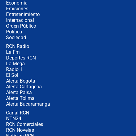
celular? Requisitos, pasos y
Economía
recomendaciones
Emisiones
Entretenimiento
Internacional
Las seis de las 6 con Juan Lozano |
Orden Público
jueves 6 de agosto de 2026
Política
Sociedad
RCN Radio
Posesión de Abelardo De La Espriella
La Fm
en Cali: ¿qué pasará con los
congresistas del Pacto Histórico que
Deportes RCN
no asistirán?
La Mega
Radio 1
El Sol
Alerta Bogotá
Alerta Cartagena
Alerta Paisa
Alerta Tolima
Alerta Bucaramanga
Canal RCN
NTN24
RCN Comerciales
RCN Novelas
Noticias RCN