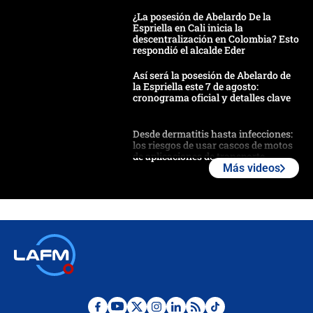
¿La posesión de Abelardo De la
Espriella en Cali inicia la
descentralización en Colombia? Esto
respondió el alcalde Eder
Así será la posesión de Abelardo de
la Espriella este 7 de agosto:
cronograma oficial y detalles clave
Desde dermatitis hasta infecciones:
los riesgos de usar cascos de motos
de aplicaciones de transporte
Más videos
¿Cómo comprar dólares desde el
celular? Requisitos, pasos y
recomendaciones
Las seis de las 6 con Juan Lozano |
jueves 6 de agosto de 2026
Posesión de Abelardo De La Espriella