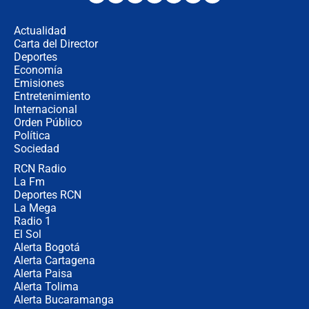
en Cali: ¿qué pasará con los
congresistas del Pacto Histórico que
Actualidad
no asistirán?
Carta del Director
Álvaro Uribe asistirá a la posesión y
Deportes
crece el pulso por la elección del
Economía
contralor
Emisiones
Entretenimiento
Internacional
🔴 EN VIVO | Noticiero La FM con
Orden Público
Juan Lozano - 6 de agosto de 2026
Política
Sociedad
RCN Radio
¿Por qué De la Espriella gobernará
La Fm
desde Barranquilla? Experto explica
la razón
Deportes RCN
La Mega
Radio 1
El Sol
Alerta Bogotá
Alerta Cartagena
Alerta Paisa
Alerta Tolima
Alerta Bucaramanga