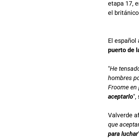
etapa 17, e
el británic
El español
puerto de l
"
He tensado
hombres pos
Froome en 
aceptarlo
",
Valverde a
que acepta
para luchar