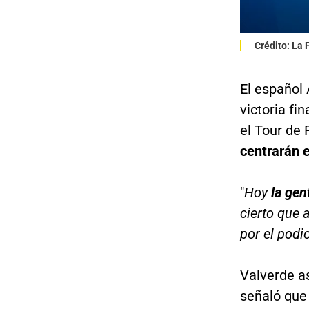
Crédito: La
El español 
victoria f
el Tour de 
centrarán e
"
Hoy
la gen
cierto que
por el podi
Valverde a
señaló qu