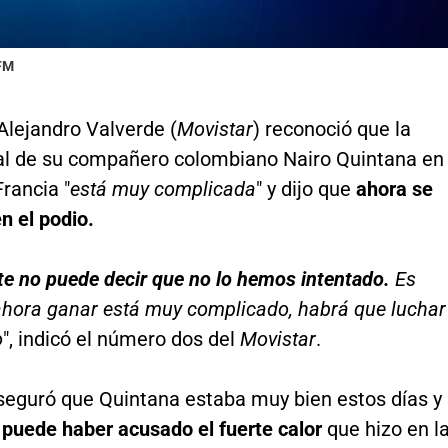
 FM
Alejandro Valverde (
Movistar
) reconoció que la
inal de su compañero colombiano Nairo Quintana en
Francia "
está muy complicada
" y dijo que
ahora se
n el podio.
te no puede decir que no lo hemos intentado.
Es
 ahora ganar está muy complicado, habrá que luchar
o
", indicó el número dos del
Movistar
.
seguró que Quintana estaba muy bien estos días y
e
puede haber acusado el fuerte calor
que hizo en l