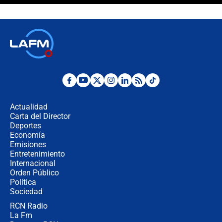
crece el pulso por la elección del
contralor
🔴 EN VIVO | Noticiero La FM con
Juan Lozano - 6 de agosto de 2026
¿Por qué De la Espriella gobernará
desde Barranquilla? Experto explica
la razón
Actualidad
Carta del Director
Estratega de Abelardo de la Espriella
Deportes
revela cómo venció a la “casta
Economía
política” en campaña: “Estaba
Emisiones
completamente seguro”
Entretenimiento
Internacional
Alias ‘Calarcá’ habría pagado $60
Orden Público
millones al mes a un supuesto
Política
coronel para filtrar información del
Ejército
Sociedad
RCN Radio
Las razones para escoger al nuevo
La Fm
director de la Policía