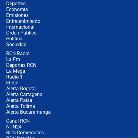
Álvaro Uribe asistirá a la posesión y
Deportes
crece el pulso por la elección del
Economía
contralor
Emisiones
Entretenimiento
Internacional
🔴 EN VIVO | Noticiero La FM con
Orden Público
Juan Lozano - 6 de agosto de 2026
Política
Sociedad
RCN Radio
¿Por qué De la Espriella gobernará
La Fm
desde Barranquilla? Experto explica
la razón
Deportes RCN
La Mega
Radio 1
El Sol
Alerta Bogotá
Alerta Cartagena
Alerta Paisa
Alerta Tolima
Alerta Bucaramanga
Canal RCN
NTN24
RCN Comerciales