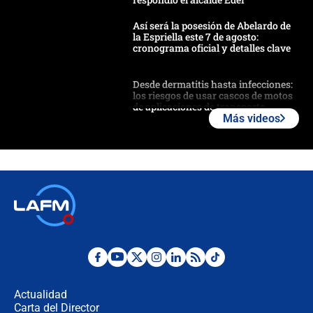
Así será la posesión de Abelardo de
la Espriella este 7 de agosto:
cronograma oficial y detalles clave
Desde dermatitis hasta infecciones:
los riesgos de usar cascos de motos
de aplicaciones de transporte
Más videos
¿Cómo comprar dólares desde el
celular? Requisitos, pasos y
recomendaciones
Las seis de las 6 con Juan Lozano |
jueves 6 de agosto de 2026
Posesión de Abelardo De La Espriella
en Cali: ¿qué pasará con los
congresistas del Pacto Histórico que
Actualidad
no asistirán?
Carta del Director