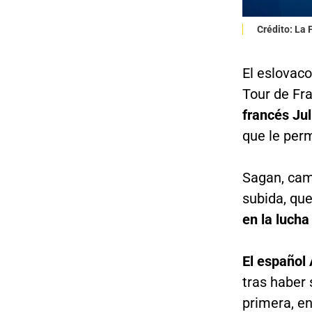
Crédito: La
El eslovac
Tour de Fr
francés Jul
que le perm
Sagan, cam
subida, qu
en la lucha 
El español
tras haber 
primera, e