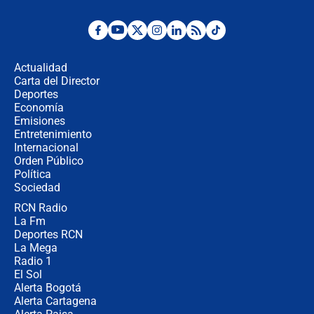
Posesión de Abelardo De La Espriella
en Cali: ¿qué pasará con los
congresistas del Pacto Histórico que
Actualidad
no asistirán?
Carta del Director
Álvaro Uribe asistirá a la posesión y
Deportes
crece el pulso por la elección del
Economía
contralor
Emisiones
Entretenimiento
Internacional
🔴 EN VIVO | Noticiero La FM con
Orden Público
Juan Lozano - 6 de agosto de 2026
Política
Sociedad
RCN Radio
¿Por qué De la Espriella gobernará
La Fm
desde Barranquilla? Experto explica
la razón
Deportes RCN
La Mega
Radio 1
El Sol
Alerta Bogotá
Alerta Cartagena