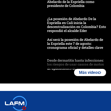
Abelardo de la Espriella como
presidente de Colombia
¿La posesión de Abelardo De la
Espriella en Cali inicia la
descentralización en Colombia? Esto
respondió el alcalde Eder
Así será la posesión de Abelardo de
la Espriella este 7 de agosto:
cronograma oficial y detalles clave
Desde dermatitis hasta infecciones:
los riesgos de usar cascos de motos
de aplicaciones de transporte
Más videos
¿Cómo comprar dólares desde el
celular? Requisitos, pasos y
recomendaciones
Las seis de las 6 con Juan Lozano |
jueves 6 de agosto de 2026