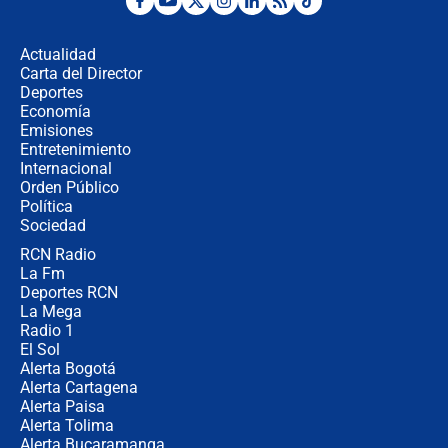
Las razones para escoger al nuevo
director de la Policía
Actualidad
Carta del Director
"Prohibir es la salida fácil": ¿Qué
Deportes
futuro les espera a las cabalgatas en
Economía
Colombia?
Emisiones
Entretenimiento
Internacional
Ministro de Defensa no descarta el
Orden Público
uso de la UNDMO ante posibles
Política
disturbios durante la posesión
Sociedad
RCN Radio
"No hubo fraude ni posibilidad de
La Fm
fraude": Auditoría respondió a
señalamientos de Petro sobre
Deportes RCN
elección de Abelardo de La Espriella
La Mega
Radio 1
El Sol
Alerta Bogotá
Alerta Cartagena
Alerta Paisa
Alerta Tolima
Alerta Bucaramanga