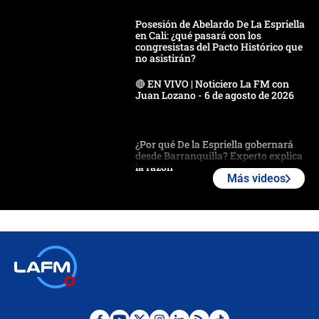
Posesión de Abelardo De La Espriella
en Cali: ¿qué pasará con los
congresistas del Pacto Histórico que
no asistirán?
🔴 EN VIVO | Noticiero La FM con
Juan Lozano - 6 de agosto de 2026
¿Por qué De la Espriella gobernará
desde Barranquilla? Experto explica
la razón
Más videos
Estratega de Abelardo de la Espriella
revela cómo venció a la “casta
política” en campaña: “Estaba
completamente seguro”
Alias ‘Calarcá’ habría pagado $60
millones al mes a un supuesto
coronel para filtrar información del
Ejército