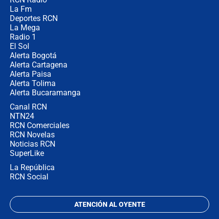
Posesión de Abelardo De La Espriella
La Fm
en Cali: ¿qué pasará con los
congresistas del Pacto Histórico que
Deportes RCN
no asistirán?
La Mega
Radio 1
El Sol
Alerta Bogotá
Alerta Cartagena
Alerta Paisa
Alerta Tolima
Alerta Bucaramanga
Canal RCN
NTN24
RCN Comerciales
RCN Novelas
Noticias RCN
SuperLike
La República
RCN Social
ATENCIÓN AL OYENTE