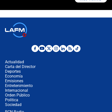
¿La posesión de Abelardo De la
Espriella en Cali inicia la
descentralización en Colombia? Esto
respondió el alcalde Eder
Así será la posesión de Abelardo de
la Espriella este 7 de agosto:
cronograma oficial y detalles clave
Desde dermatitis hasta infecciones:
los riesgos de usar cascos de motos
de aplicaciones de transporte
Actualidad
Carta del Director
¿Cómo comprar dólares desde el
Deportes
celular? Requisitos, pasos y
Economía
recomendaciones
Emisiones
Entretenimiento
Internacional
Las seis de las 6 con Juan Lozano |
Orden Público
jueves 6 de agosto de 2026
Política
Sociedad
RCN Radio