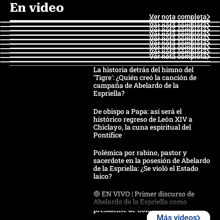
En video
Ver nota completa
Ver nota completa
Ver nota completa
Ver nota completa
Ver nota completa
Ver nota completa
Ver nota completa
Ver nota completa
Ver nota completa
Ver nota completa
La historia detrás del himno del
'Tigre': ¿Quién creó la canción de
campaña de Abelardo de la
Espriella?
De obispo a Papa: así será el
histórico regreso de León XIV a
Chiclayo, la cuna espiritual del
Pontífice
Polémica por rabino, pastor y
sacerdote en la posesión de Abelardo
de la Espriella: ¿Se violó el Estado
laico?
🔴 EN VIVO | Primer discurso de
Abelardo de la Espriella como
presidente de Colombia
Más videos