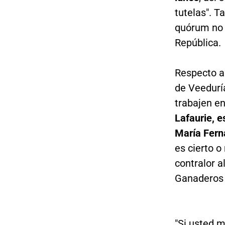
tutelas". T
quórum no h
República.
Respecto a 
de Veedurí
trabajen en
Lafaurie, 
María Fern
es cierto 
contralor 
Ganaderos 
"Si usted m