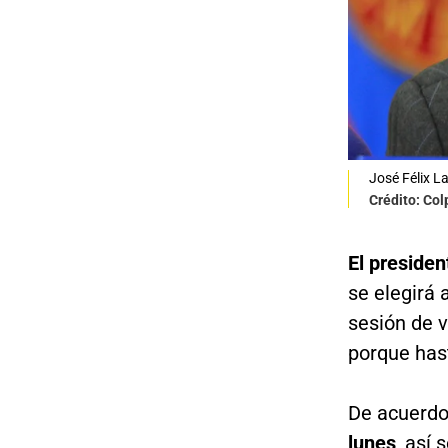
José Félix L
Crédito: Co
El preside
se elegirá 
sesión de v
porque hast
De acuerdo
lunes
, así