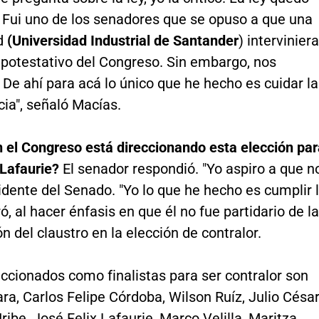
 Fui uno de los senadores que se opuso a que una
d
(Universidad Industrial de Santander
) interviniera
 potestativo del Congreso. Sin embargo, nos
 De ahí para acá lo único que he hecho es cuidar la
ia", señaló Macías.
n el Congreso está direccionando esta elección par
 Lafaurie?
El senador respondió. "Yo aspiro a que no
sidente del Senado. "Yo lo que he hecho es cumplir 
ró, al hacer énfasis en que él no fue partidario de la
ón del claustro en la elección de contralor.
ccionados como finalistas para ser contralor son
a, Carlos Felipe Córdoba, Wilson Ruíz, Julio Césa
ibe, José Felix Lafaurie, Marco Velilla, Maritza