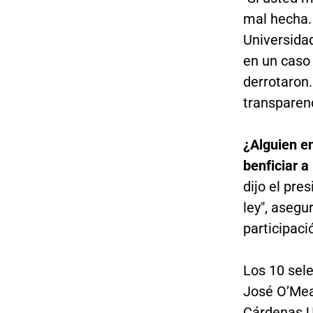
mal hecha.
Universida
en un caso
derrotaron.
transparenc
¿Alguien e
benficiar a
dijo el pre
ley", asegu
participaci
Los 10 sele
José O’Mear
Cárdenas Ur