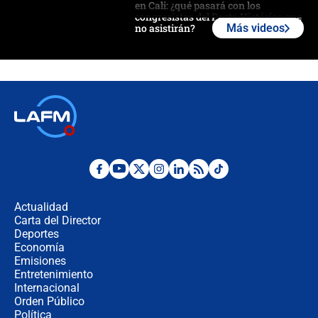
en Cali: ¿qué pasará con los
congresistas del Pacto Histórico que
no asistirán?
Más videos
Álvaro Uribe asistirá a la posesión y
crece el pulso por la elección del
contralor
🔴 EN VIVO | Noticiero La FM con
Juan Lozano - 6 de agosto de 2026
¿Por qué De la Espriella gobernará
desde Barranquilla? Experto explica
la razón
Actualidad
Carta del Director
Estratega de Abelardo de la Espriella
Deportes
revela cómo venció a la “casta
Economía
política” en campaña: “Estaba
Emisiones
completamente seguro”
Entretenimiento
Internacional
Alias ‘Calarcá’ habría pagado $60
Orden Público
millones al mes a un supuesto
Política
coronel para filtrar información del