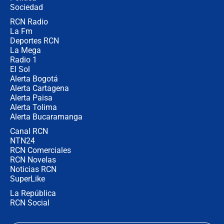
Ejército
Sociedad
RCN Radio
Las razones para escoger al nuevo
La Fm
director de la Policía
Deportes RCN
La Mega
Radio 1
El Sol
Alerta Bogotá
Alerta Cartagena
Alerta Paisa
Alerta Tolima
Alerta Bucaramanga
Canal RCN
NTN24
RCN Comerciales
RCN Novelas
Noticias RCN
SuperLike
La República
RCN Social