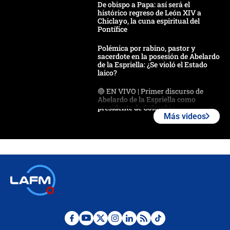
De obispo a Papa: así será el
histórico regreso de León XIV a
Chiclayo, la cuna espiritual del
Pontífice
Polémica por rabino, pastor y
sacerdote en la posesión de Abelardo
de la Espriella: ¿Se violó el Estado
laico?
🔴 EN VIVO | Primer discurso de
Abelardo de la Espriella como
presidente de Colombia
Más videos
¿La posesión de Abelardo De la
Espriella en Cali inicia la
descentralización en Colombia? Esto
respondió el alcalde Eder
Así será la posesión de Abelardo de
la Espriella este 7 de agosto:
cronograma oficial y detalles clave
Desde dermatitis hasta infecciones:
los riesgos de usar cascos de motos