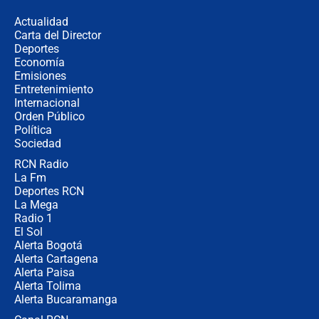
de aplicaciones de transporte
Actualidad
Carta del Director
¿Cómo comprar dólares desde el
Deportes
celular? Requisitos, pasos y
Economía
recomendaciones
Emisiones
Entretenimiento
Internacional
Las seis de las 6 con Juan Lozano |
Orden Público
jueves 6 de agosto de 2026
Política
Sociedad
RCN Radio
Posesión de Abelardo De La Espriella
La Fm
en Cali: ¿qué pasará con los
congresistas del Pacto Histórico que
Deportes RCN
no asistirán?
La Mega
Radio 1
El Sol
Alerta Bogotá
Alerta Cartagena
Alerta Paisa
Alerta Tolima
Alerta Bucaramanga