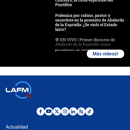
Pontífice
Polémica por rabino, pastor y
sacerdote en la posesión de Abelardo
de la Espriella: ¿Se violó el Estado
laico?
🔴 EN VIVO | Primer discurso de
Abelardo de la Espriella como
presidente de Colombia
Más videos
¿La posesión de Abelardo De la
Espriella en Cali inicia la
descentralización en Colombia? Esto
respondió el alcalde Eder
Así será la posesión de Abelardo de
la Espriella este 7 de agosto:
cronograma oficial y detalles clave
Desde dermatitis hasta infecciones:
los riesgos de usar cascos de motos
de aplicaciones de transporte
Actualidad