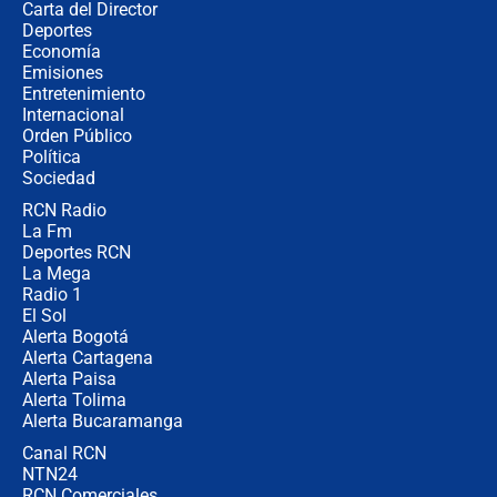
Carta del Director
¿Cómo comprar dólares desde el
Deportes
celular? Requisitos, pasos y
Economía
recomendaciones
Emisiones
Entretenimiento
Internacional
Las seis de las 6 con Juan Lozano |
Orden Público
jueves 6 de agosto de 2026
Política
Sociedad
RCN Radio
Posesión de Abelardo De La Espriella
La Fm
en Cali: ¿qué pasará con los
congresistas del Pacto Histórico que
Deportes RCN
no asistirán?
La Mega
Radio 1
El Sol
Alerta Bogotá
Alerta Cartagena
Alerta Paisa
Alerta Tolima
Alerta Bucaramanga
Canal RCN
NTN24
RCN Comerciales