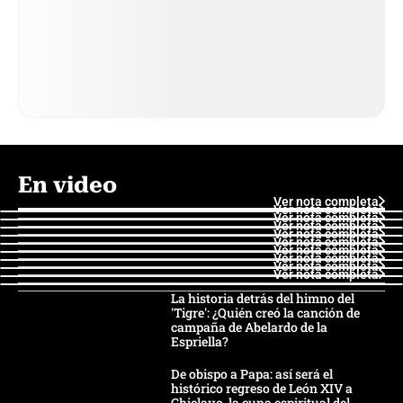
En video
Ver nota completa
Ver nota completa
Ver nota completa
Ver nota completa
Ver nota completa
Ver nota completa
Ver nota completa
Ver nota completa
Ver nota completa
Ver nota completa
La historia detrás del himno del
'Tigre': ¿Quién creó la canción de
campaña de Abelardo de la
Espriella?
De obispo a Papa: así será el
histórico regreso de León XIV a
Chiclayo, la cuna espiritual del