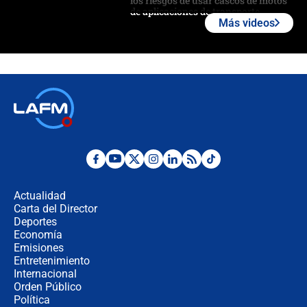
los riesgos de usar cascos de motos
de aplicaciones de transporte
Más videos
¿Cómo comprar dólares desde el
celular? Requisitos, pasos y
recomendaciones
Las seis de las 6 con Juan Lozano |
jueves 6 de agosto de 2026
Posesión de Abelardo De La Espriella
en Cali: ¿qué pasará con los
congresistas del Pacto Histórico que
Actualidad
no asistirán?
Carta del Director
Álvaro Uribe asistirá a la posesión y
Deportes
crece el pulso por la elección del
Economía
contralor
Emisiones
Entretenimiento
Internacional
🔴 EN VIVO | Noticiero La FM con
Orden Público
Juan Lozano - 6 de agosto de 2026
Política