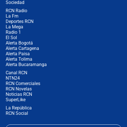
Sociedad
RCN Radio
¿Por qué De la Espriella gobernará
La Fm
desde Barranquilla? Experto explica
la razón
Deportes RCN
La Mega
Radio 1
El Sol
Alerta Bogotá
Alerta Cartagena
Alerta Paisa
Alerta Tolima
Alerta Bucaramanga
Canal RCN
NTN24
RCN Comerciales
RCN Novelas
Noticias RCN
SuperLike
La República
RCN Social