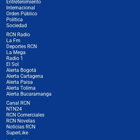
Entretenimiento
Internacional
Ministro de Defensa no descarta el
Orden Público
uso de la UNDMO ante posibles
Política
disturbios durante la posesión
Sociedad
RCN Radio
"No hubo fraude ni posibilidad de
La Fm
fraude": Auditoría respondió a
señalamientos de Petro sobre
Deportes RCN
elección de Abelardo de La Espriella
La Mega
Radio 1
El Sol
Alerta Bogotá
Alerta Cartagena
Alerta Paisa
Alerta Tolima
Alerta Bucaramanga
Canal RCN
NTN24
RCN Comerciales
RCN Novelas
Noticias RCN
SuperLike