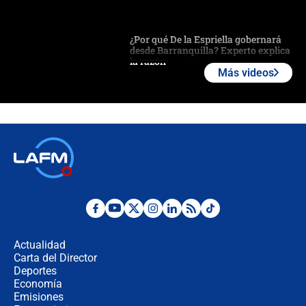
¿Por qué De la Espriella gobernará
desde Barranquilla? Experto explica
la razón
Más videos
Estratega de Abelardo de la Espriella
revela cómo venció a la “casta
política” en campaña: “Estaba
completamente seguro”
Alias ‘Calarcá’ habría pagado $60
millones al mes a un supuesto
coronel para filtrar información del
Ejército
Las razones para escoger al nuevo
director de la Policía
Actualidad
Carta del Director
"Prohibir es la salida fácil": ¿Qué
Deportes
futuro les espera a las cabalgatas en
Economía
Colombia?
Emisiones