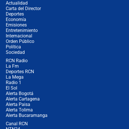
Actualidad
completamente seguro”
Carta del Director
Alias ‘Calarcá’ habría pagado $60
Deportes
millones al mes a un supuesto
Economía
coronel para filtrar información del
Emisiones
Ejército
Entretenimiento
Internacional
Las razones para escoger al nuevo
Orden Público
director de la Policía
Política
Sociedad
RCN Radio
"Prohibir es la salida fácil": ¿Qué
La Fm
futuro les espera a las cabalgatas en
Colombia?
Deportes RCN
La Mega
Radio 1
El Sol
Alerta Bogotá
Alerta Cartagena
Alerta Paisa
Alerta Tolima
Alerta Bucaramanga
Canal RCN