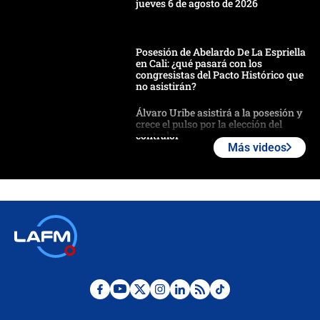
jueves 6 de agosto de 2026
Posesión de Abelardo De La Espriella
en Cali: ¿qué pasará con los
congresistas del Pacto Histórico que
no asistirán?
Álvaro Uribe asistirá a la posesión y
crece el pulso por la elección del
contralor
Más videos
🔴 EN VIVO | Noticiero La FM con
Juan Lozano - 6 de agosto de 2026
¿Por qué De la Espriella gobernará
desde Barranquilla? Experto explica
la razón
Estratega de Abelardo de la Espriella
revela cómo venció a la “casta
política” en campaña: “Estaba