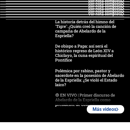
Ver nota completa
Ver nota completa
Ver nota completa
Ver nota completa
Ver nota completa
Ver nota completa
La historia detrás del himno del
'Tigre': ¿Quién creó la canción de
campaña de Abelardo de la
Espriella?
De obispo a Papa: así será el
histórico regreso de León XIV a
Chiclayo, la cuna espiritual del
Pontífice
Polémica por rabino, pastor y
sacerdote en la posesión de Abelardo
de la Espriella: ¿Se violó el Estado
laico?
🔴 EN VIVO | Primer discurso de
Abelardo de la Espriella como
presidente de Colombia
Más videos
¿La posesión de Abelardo De la
Espriella en Cali inicia la
descentralización en Colombia? Esto