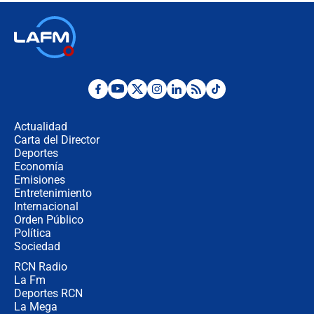
respondió el alcalde Eder
Así será la posesión de Abelardo de
la Espriella este 7 de agosto:
cronograma oficial y detalles clave
Desde dermatitis hasta infecciones:
los riesgos de usar cascos de motos
de aplicaciones de transporte
Actualidad
Carta del Director
¿Cómo comprar dólares desde el
Deportes
celular? Requisitos, pasos y
Economía
recomendaciones
Emisiones
Entretenimiento
Internacional
Las seis de las 6 con Juan Lozano |
Orden Público
jueves 6 de agosto de 2026
Política
Sociedad
RCN Radio
Posesión de Abelardo De La Espriella
La Fm
en Cali: ¿qué pasará con los
congresistas del Pacto Histórico que
Deportes RCN
no asistirán?
La Mega