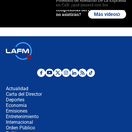
Posesión de Abelardo De La Espriella
en Cali: ¿qué pasará con los
congresistas del Pacto Histórico que
no asistirán?
Más videos
Álvaro Uribe asistirá a la posesión y
crece el pulso por la elección del
contralor
🔴 EN VIVO | Noticiero La FM con
Juan Lozano - 6 de agosto de 2026
¿Por qué De la Espriella gobernará
desde Barranquilla? Experto explica
la razón
Actualidad
Carta del Director
Estratega de Abelardo de la Espriella
Deportes
revela cómo venció a la “casta
Economía
política” en campaña: “Estaba
Emisiones
completamente seguro”
Entretenimiento
Internacional
Alias ‘Calarcá’ habría pagado $60
Orden Público
millones al mes a un supuesto