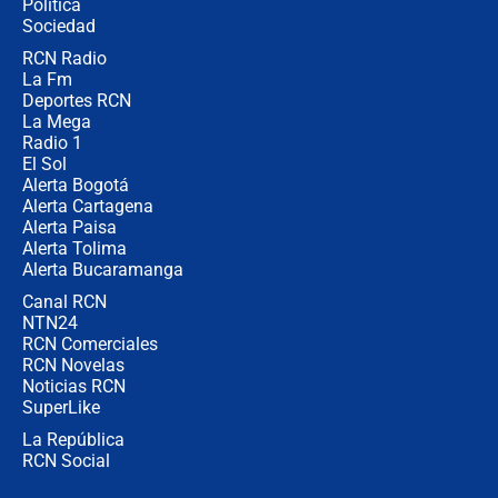
Política
coronel para filtrar información del
Ejército
Sociedad
RCN Radio
Las razones para escoger al nuevo
La Fm
director de la Policía
Deportes RCN
La Mega
Radio 1
El Sol
Alerta Bogotá
Alerta Cartagena
Alerta Paisa
Alerta Tolima
Alerta Bucaramanga
Canal RCN
NTN24
RCN Comerciales
RCN Novelas
Noticias RCN
SuperLike
La República
RCN Social