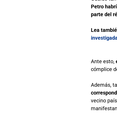
Petro habrí
parte del r
Lea tambi
investigada
Ante esto,
cómplice de
Además, t
correspond
vecino país
manifestan