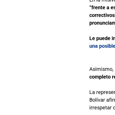
“frente a 
correctivos
pronunciami
Le puede i
una posibl
Asimismo,
completo r
La represe
Bolívar afi
irrespetar 