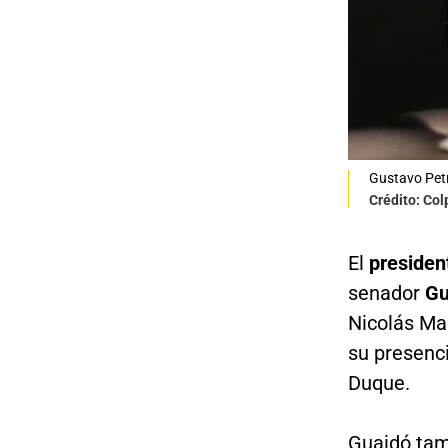
Gustavo Petr
Crédito: Co
El
presiden
senador
Gu
Nicolás Mad
su presenc
Duque.
Guaidó tam