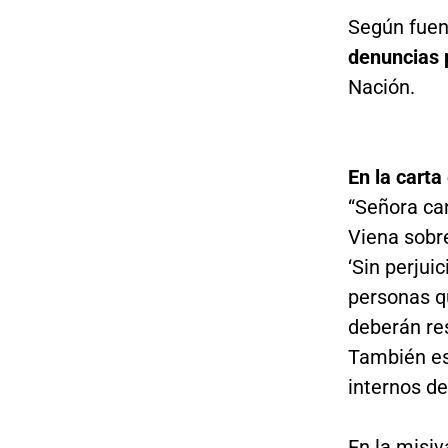
Según fuen
denuncias p
Nación.
En la carta
“Señora can
Viena sobre
‘Sin perjui
personas q
deberán res
También es
internos de
En la misiv