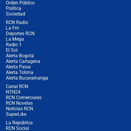
Orden Público
Juan Lozano - 6 de agosto de 2026
Política
Sociedad
RCN Radio
¿Por qué De la Espriella gobernará
La Fm
desde Barranquilla? Experto explica
la razón
Deportes RCN
La Mega
Radio 1
El Sol
Alerta Bogotá
Alerta Cartagena
Alerta Paisa
Alerta Tolima
Alerta Bucaramanga
Canal RCN
NTN24
RCN Comerciales
RCN Novelas
Noticias RCN
SuperLike
La República
RCN Social