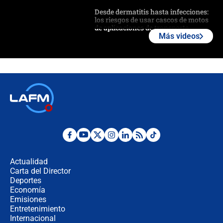
Desde dermatitis hasta infecciones:
los riesgos de usar cascos de motos
de aplicaciones de transporte
Más videos
¿Cómo comprar dólares desde el
celular? Requisitos, pasos y
recomendaciones
Las seis de las 6 con Juan Lozano |
jueves 6 de agosto de 2026
Posesión de Abelardo De La Espriella
en Cali: ¿qué pasará con los
congresistas del Pacto Histórico que
Actualidad
no asistirán?
Carta del Director
Álvaro Uribe asistirá a la posesión y
Deportes
crece el pulso por la elección del
Economía
contralor
Emisiones
Entretenimiento
Internacional
🔴 EN VIVO | Noticiero La FM con