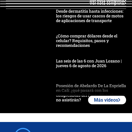
Ver nota completa
Ver nota completa
Desde dermatitis hasta infecciones:
los riesgos de usar cascos de motos
de aplicaciones de transporte
¿Cómo comprar dólares desde el
celular? Requisitos, pasos y
recomendaciones
Las seis de las 6 con Juan Lozano |
jueves 6 de agosto de 2026
Posesión de Abelardo De La Espriella
en Cali: ¿qué pasará con los
congresistas del Pacto Histórico que
no asistirán?
Más videos
Álvaro Uribe asistirá a la posesión y
crece el pulso por la elección del
contralor