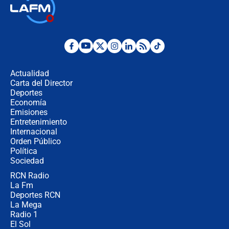
🔴 EN VIVO | Noticiero La FM con
Juan Lozano - 6 de agosto de 2026
¿Por qué De la Espriella gobernará
desde Barranquilla? Experto explica
la razón
Actualidad
Carta del Director
Estratega de Abelardo de la Espriella
Deportes
revela cómo venció a la “casta
Economía
política” en campaña: “Estaba
Emisiones
completamente seguro”
Entretenimiento
Internacional
Alias ‘Calarcá’ habría pagado $60
Orden Público
millones al mes a un supuesto
Política
coronel para filtrar información del
Ejército
Sociedad
RCN Radio
Las razones para escoger al nuevo
La Fm
director de la Policía
Deportes RCN
La Mega
Radio 1
El Sol